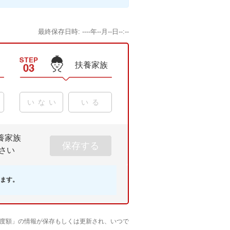
最終保存日時: ----年--月--日--:--
扶養家族
いない
いる
養家族
0~15歳
1人
2人
3人~
保存する
さい
16~18歳
1人
2人
3人~
19~22歳
1人
2人
3人~
ます。
23歳以上
1人
2人
3人~
度額」の情報が保存もしくは更新され、いつで