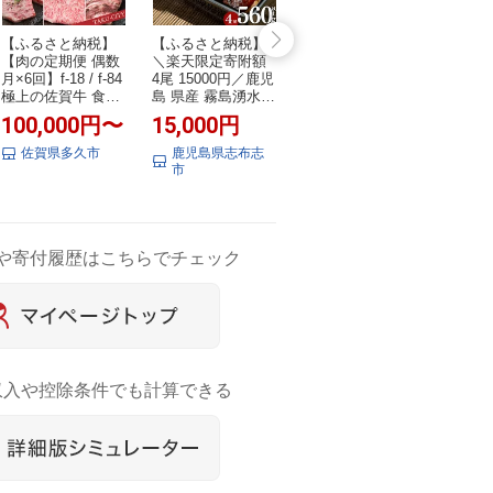
【ふるさと納税】
【ふるさと納税】
【ふるさと納税】
【ふ
【肉の定期便 偶数
＼楽天限定寄附額
＜定期便・全12回
＼総合
月×6回】f-18 / f-84
4尾 15000円／鹿児
(連続)＞お楽しみ！
リピ
極上の佐賀牛 食べ
島 県産 霧島湧水鰻
大人気の返礼品定
の厚み
比べ 選べる内容量
＜4尾 計560g＞(1
期便(全12回・ステ
り牛タ
100,000円〜
15,000円
150,000円
8,
計2.6kg / 2.09kg
尾140g) うなぎ 鰻
ーキ、ハンバー
≪ス
サーロイン ハンバ
ウナギ 4尾 国産 蒲
グ、ローストビー
送！！
佐賀県多久市
鹿児島県志布志
鹿児島県日置市
岩
ーグ モモ ステーキ
焼 かばやき 冷凍
フなど) 牛肉 黒毛
内発
市
カルビ 焼肉 肩ロー
惣菜 うな重 ひつま
和牛 和牛 ステーキ
容量 50
ス しゃぶしゃぶ す
ぶし ランキング 人
すき焼き しゃぶし
期便 
き焼き ローストビ
気【志布志市観光
ゃぶ 焼肉 BBQ 定
肉 B
ーフ 佐賀牛 黒毛和
特産品協会】a5-38
期便 12ヶ月 12回
人気 
牛 定期便 f-18
0
頒布会 A5 冷凍 ギ
手県 
や寄付履歴はこちらでチェック
フト 贈答 コンシェ
ルジュ【LRプラス
K】
収入や控除条件でも計算できる