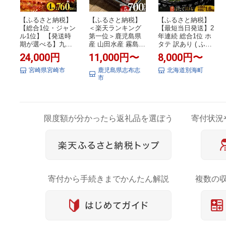
【ふるさと納税】
【ふるさと納税】
【ふるさと納税】
【総合1位・ジャン
＜楽天ランキング
【最短当日発送】2
ル1位】 【発送時
第一位＞鹿児島県
年連続 総合1位 ホ
期が選べる】九州
産 山田水産 霧島湧
タテ 訳あり ( ふる
産うなぎ蒲焼4尾
水鰻＜2尾 or 3尾 o
さと納税 ほたて ふ
24,000円
11,000円〜
8,000円〜
計760g以上 国産
r 4尾 or 5尾＞(1尾1
るさと納税 訳あり
うなぎ 蒲焼き 4尾
40g) うなぎ 鰻 ウ
帆立 ふるさと わけ
宮崎県宮崎市
鹿児島県志布志
北海道別海町
鰻蒲焼き 国産うな
ナギ 2尾 3尾 4尾 5
あり ホタテ貝柱 貝
市
ぎ 特上うなぎ 小分
尾 国産 蒲焼 かば
人気 不揃い 刺身
け パック 化粧箱入
やき 冷凍 惣菜 う
規格外 魚介 ランキ
り お祝い ランキン
な重 人気 期間限定
ング 海鮮 冷凍 発
グ 冬うなぎ おすす
【高評価★4.74】
送時期が選べる 北
め 人気 グルメ 鰻
【山田水産】
海道 別海町 )（ク
限度額が分かったら返礼品を選ぼう
寄付状況
楽 宮崎県 宮崎市
ラウドファンディ
宮崎 ふるさと
ング対象）
寄付から手続きまでかんたん解説
複数の