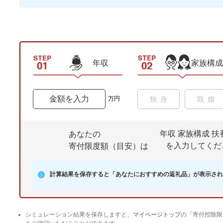
年収
家族構成
万円
独身
既婚
配偶者控除
年収
家族構成
扶
あなたの
を入力してくだ
寄付限度額（目安）は
なし
あり
(共働き)
計算結果を保存すると「あなたにおすすめの返礼品」が表示され
シミュレーション結果を保存しますと、
マイページトップ
の「寄付控除限