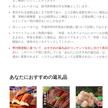
もご確認いただくことができます。
当シミュレーターは、給与所得者の方を対象としています。
表示される金額はあくまで目安であり、より正確な金額を知りたい場合は
署、管轄の税務署、または税理士にご確認ください。計算結果につきまし
たとしても一切の保証をいたしかねます。
当シミュレーターは、平成30年9月現在の制度に基づいて試算しており
スマートフォンをご利用の場合、「年収」の入力フォームにカーソルが残
きません。年収を更新した場合は、別のエリアをタップして「年収」の入
確認の上、保存ボタンをクリックしてください。
寄付限度額に基づいて、おすすめの返礼品やコンテンツを出し分けて表示
さい。
このページ下部に表示している「あなたにおすすめの返礼品」は、
場合に更新されます。システムの状況によっては更新されないことがあり
あなたにおすすめの返礼品