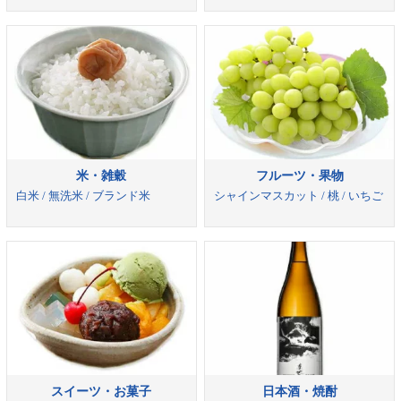
米・雑穀
フルーツ・果物
白米 / 無洗米 / ブランド米
シャインマスカット / 桃 / いちご
スイーツ・お菓子
日本酒・焼酎