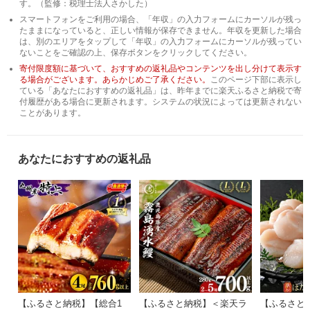
す。（監修：税理士法人さかした）
スマートフォンをご利用の場合、「年収」の入力フォームにカーソルが残っ
たままになっていると、正しい情報が保存できません。年収を更新した場合
は、別のエリアをタップして「年収」の入力フォームにカーソルが残ってい
ないことをご確認の上、保存ボタンをクリックしてください。
寄付限度額に基づいて、おすすめの返礼品やコンテンツを出し分けて表示す
る場合がございます。あらかじめご了承ください。
このページ下部に表示し
ている「あなたにおすすめの返礼品」は、昨年までに楽天ふるさと納税で寄
付履歴がある場合に更新されます。システムの状況によっては更新されない
ことがあります。
あなたにおすすめの返礼品
【ふるさと納税】【総合1
【ふるさと納税】＜楽天ラ
【ふるさと