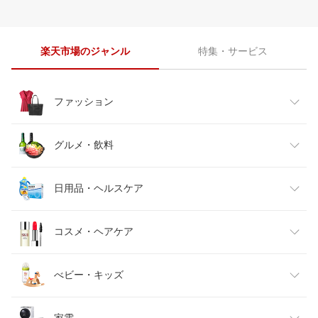
楽天市場のジャンル
特集・サービス
ファッション
レディースファッション
グルメ・飲料
メンズファッション
食品
日用品・ヘルスケア
キッズファッション
スイーツ・お菓子
日用品雑貨・文房具・手芸
コスメ・ヘアケア
ベビーファッション
水・ソフトドリンク
ダイエット・健康
美容・コスメ・香水
べビー・キッズ