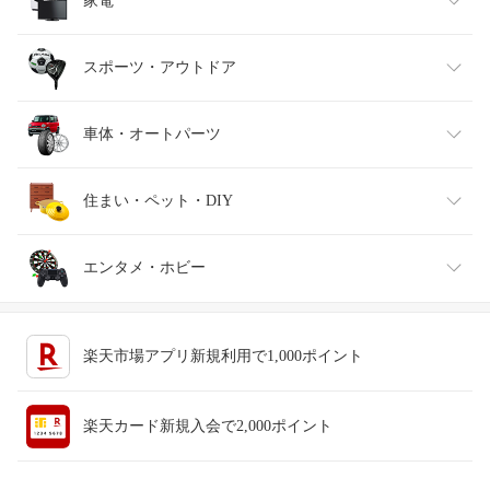
インナー・下着・ナイトウェア
ビール・洋酒
医薬品・コンタクト・介護
キッズ・ベビー・マタニティ
家電
バッグ・小物・ブランド雑貨
ワイン
おもちゃ
家電
スポーツ・アウトドア
靴
日本酒・焼酎
TV・オーディオ・カメラ
スポーツ・アウトドア
車体・オートパーツ
腕時計
スマートフォン・タブレット
ゴルフ
車用品・バイク用品
住まい・ペット・DIY
ジュエリー・アクセサリー
パソコン・周辺機器
車・バイク
インテリア・寝具・収納
エンタメ・ホビー
キッチン用品・食器・調理器具
テレビゲーム
楽天市場アプリ新規利用で1,000ポイント
ペット・ペットグッズ
CD・DVD
楽天カード新規入会で2,000ポイント
花・ガーデン・DIY
ホビー