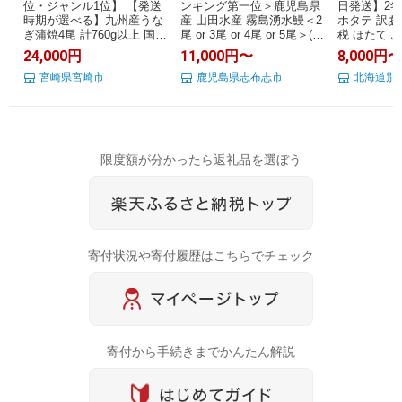
位・ジャンル1位】 【発送
ンキング第一位＞鹿児島県
日発送】2年
時期が選べる】九州産うな
産 山田水産 霧島湧水鰻＜2
ホタテ 訳あ
ぎ蒲焼4尾 計760g以上 国産
尾 or 3尾 or 4尾 or 5尾＞(1
税 ほたて 
うなぎ 蒲焼き 4尾 鰻蒲焼き
尾140g) うなぎ 鰻 ウナギ 2
あり 帆立 
24,000円
11,000円〜
8,000円
国産うなぎ 特上うなぎ 小
尾 3尾 4尾 5尾 国産 蒲焼 か
り ホタテ貝
分け パック 化粧箱入り お
宮崎県宮崎市
ばやき 冷凍 惣菜 うな重 人
鹿児島県志布志市
い 刺身 規
北海道別
祝い ランキング 冬うなぎ
気 期間限定【高評価
ング 海鮮 
おすすめ 人気 グルメ 鰻楽
★4.74】【山田水産】
選べる 北海
宮崎県 宮崎市 宮崎 ふるさ
ラウドファ
と
象）
限度額が分かったら返礼品を選ぼう
寄付状況や寄付履歴はこちらでチェック
寄付から手続きまでかんたん解説