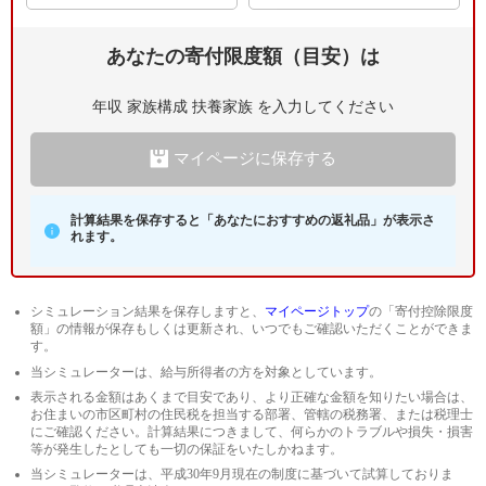
0～15歳
1人
2人
3人～
あなたの寄付限度額（目安）は
16～18歳
1人
2人
3人～
年収
家族構成
扶養家族
を入力してください
19～22歳
1人
2人
3人～
マイページに保存する
23歳以上
1人
2人
3人～
計算結果を保存すると「あなたにおすすめの返礼品」が表示さ
れます。
シミュレーション結果を保存しますと、
マイページトップ
の「寄付控除限度
額」の情報が保存もしくは更新され、いつでもご確認いただくことができま
す。
当シミュレーターは、給与所得者の方を対象としています。
表示される金額はあくまで目安であり、より正確な金額を知りたい場合は、
お住まいの市区町村の住民税を担当する部署、管轄の税務署、または税理士
にご確認ください。計算結果につきまして、何らかのトラブルや損失・損害
等が発生したとしても一切の保証をいたしかねます。
当シミュレーターは、平成30年9月現在の制度に基づいて試算しておりま