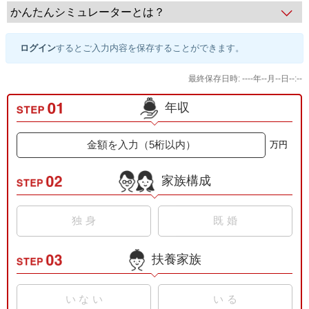
かんたんシミュレーターとは？
ログイン
するとご入力内容を保存することができます。
最終保存日時: ----年--月--日--:--
年収
万円
家族構成
独身
既婚
扶養家族
配偶者控除
なし
あり
(共働き)
いない
いる
配偶者の給与収入が201万円以上の方は「なし」を選択