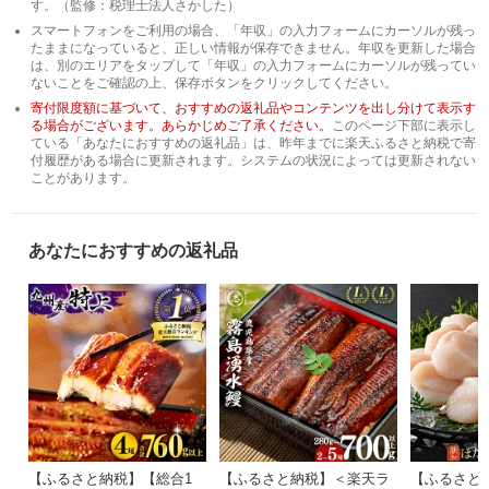
す。（監修：税理士法人さかした）
スマートフォンをご利用の場合、「年収」の入力フォームにカーソルが残っ
たままになっていると、正しい情報が保存できません。年収を更新した場合
は、別のエリアをタップして「年収」の入力フォームにカーソルが残ってい
ないことをご確認の上、保存ボタンをクリックしてください。
寄付限度額に基づいて、おすすめの返礼品やコンテンツを出し分けて表示す
る場合がございます。あらかじめご了承ください。
このページ下部に表示し
ている「あなたにおすすめの返礼品」は、昨年までに楽天ふるさと納税で寄
付履歴がある場合に更新されます。システムの状況によっては更新されない
ことがあります。
あなたにおすすめの返礼品
【ふるさと納税】【総合1
【ふるさと納税】＜楽天ラ
【ふるさと