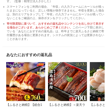
す。（監修：税理士法人さかした）
スマートフォンをご利用の場合、「年収」の入力フォームにカーソルが残っ
たままになっていると、正しい情報が保存できません。年収を更新した場合
は、別のエリアをタップして「年収」の入力フォームにカーソルが残ってい
ないことをご確認の上、保存ボタンをクリックしてください。
寄付限度額に基づいて、おすすめの返礼品やコンテンツを出し分けて表示す
る場合がございます。あらかじめご了承ください。
このページ下部に表示し
ている「あなたにおすすめの返礼品」は、昨年までに楽天ふるさと納税で寄
付履歴がある場合に更新されます。システムの状況によっては更新されない
ことがあります。
あなたにおすすめの返礼品
【ふるさと納税】【総合1
【ふるさと納税】＜楽天ラ
【ふるさと