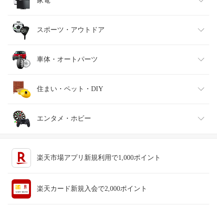
インナー・下着・ナイトウェア
ビール・洋酒
医薬品・コンタクト・介護
キッズ・ベビー・マタニティ
家電
バッグ・小物・ブランド雑貨
ワイン
おもちゃ
家電
スポーツ・アウトドア
靴
日本酒・焼酎
TV・オーディオ・カメラ
スポーツ・アウトドア
車体・オートパーツ
腕時計
スマートフォン・タブレット
ゴルフ
車用品・バイク用品
住まい・ペット・DIY
ジュエリー・アクセサリー
パソコン・周辺機器
車・バイク
インテリア・寝具・収納
エンタメ・ホビー
キッチン用品・食器・調理器具
テレビゲーム
楽天市場アプリ新規利用で1,000ポイント
ペット・ペットグッズ
CD・DVD
楽天カード新規入会で2,000ポイント
花・ガーデン・DIY
ホビー