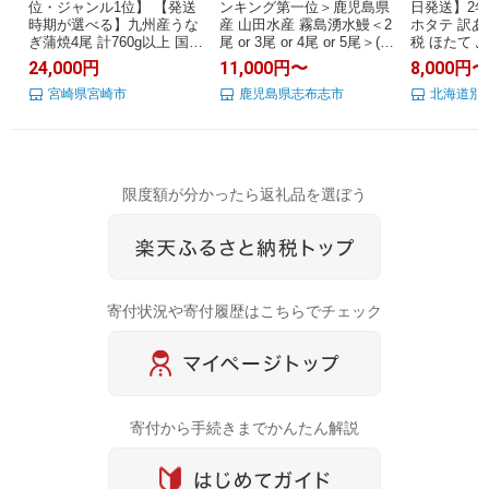
位・ジャンル1位】 【発送
ンキング第一位＞鹿児島県
日発送】2年
時期が選べる】九州産うな
産 山田水産 霧島湧水鰻＜2
ホタテ 訳あ
ぎ蒲焼4尾 計760g以上 国産
尾 or 3尾 or 4尾 or 5尾＞(1
税 ほたて 
うなぎ 蒲焼き 4尾 鰻蒲焼き
尾140g) うなぎ 鰻 ウナギ 2
あり 帆立 
24,000円
11,000円〜
8,000円
国産うなぎ 特上うなぎ 小
尾 3尾 4尾 5尾 国産 蒲焼 か
り ホタテ貝
分け パック 化粧箱入り お
宮崎県宮崎市
ばやき 冷凍 惣菜 うな重 人
鹿児島県志布志市
い 刺身 規
北海道別
祝い ランキング 冬うなぎ
気 期間限定【高評価
ング 海鮮 
おすすめ 人気 グルメ 鰻楽
★4.74】【山田水産】
選べる 北海
宮崎県 宮崎市 宮崎 ふるさ
ラウドファ
と
象）
限度額が分かったら返礼品を選ぼう
寄付状況や寄付履歴はこちらでチェック
寄付から手続きまでかんたん解説