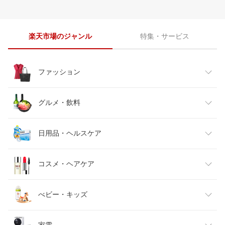
楽天市場のジャンル
特集・サービス
ファッション
レディースファッション
グルメ・飲料
メンズファッション
食品
日用品・ヘルスケア
キッズファッション
スイーツ・お菓子
日用品雑貨・文房具・手芸
コスメ・ヘアケア
ベビーファッション
水・ソフトドリンク
ダイエット・健康
美容・コスメ・香水
べビー・キッズ