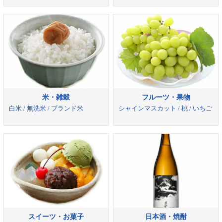
米・雑穀
フルーツ・果物
白米 / 無洗米 / ブランド米
シャインマスカット / 桃 / いちご
スイーツ・お菓子
日本酒・焼酎