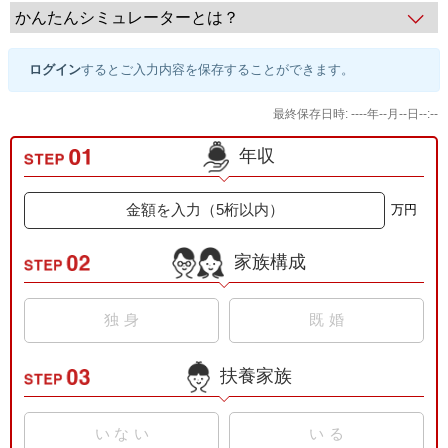
かんたんシミュレーターとは？
ログイン
するとご入力内容を保存することができます。
最終保存日時: ----年--月--日--:--
年収
万円
家族構成
独身
既婚
扶養家族
配偶者控除
なし
あり
(共働き)
いない
いる
配偶者の給与収入が201万円以上の方は「なし」を選択