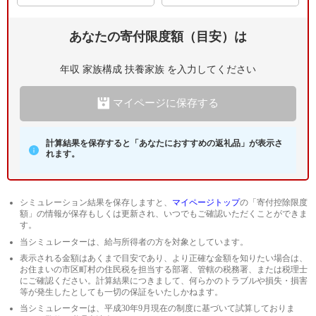
0～15歳
1人
2人
3人～
あなたの寄付限度額（目安）は
16～18歳
1人
2人
3人～
年収
家族構成
扶養家族
を入力してください
19～22歳
1人
2人
3人～
マイページに保存する
23歳以上
1人
2人
3人～
計算結果を保存すると「あなたにおすすめの返礼品」が表示さ
れます。
シミュレーション結果を保存しますと、
マイページトップ
の「寄付控除限度
額」の情報が保存もしくは更新され、いつでもご確認いただくことができま
す。
当シミュレーターは、給与所得者の方を対象としています。
表示される金額はあくまで目安であり、より正確な金額を知りたい場合は、
お住まいの市区町村の住民税を担当する部署、管轄の税務署、または税理士
にご確認ください。計算結果につきまして、何らかのトラブルや損失・損害
等が発生したとしても一切の保証をいたしかねます。
当シミュレーターは、平成30年9月現在の制度に基づいて試算しておりま